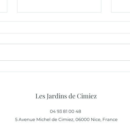
Des moments conviviaux
Mr J
pour accueillir et rassembler
inte
les résidents
Les Jardins de Cimiez
04 93 81 00 48
5 Avenue Michel de Cimiez, 06000 Nice, France