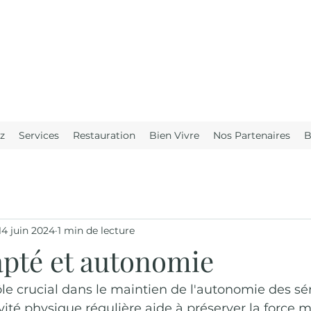
z
Services
Restauration
Bien Vivre
Nos Partenaires
B
14 juin 2024
1 min de lecture
apté et autonomie
ôle crucial dans le maintien de l'autonomie des sén
vité physique régulière aide à préserver la force m