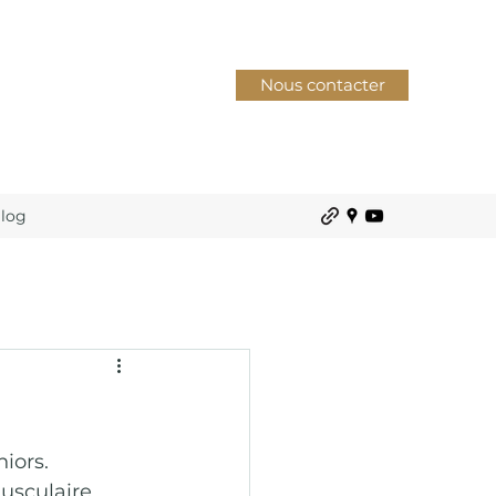
Nous contacter
log
iors. 
usculaire, 