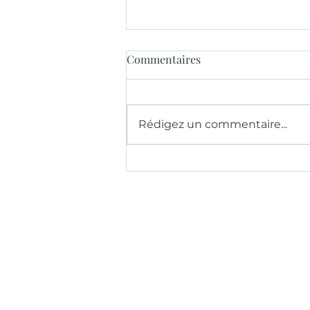
Commentaires
Rédigez un commentaire...
Un moment gourmand pour
Pâques aux Jardins de Cimiez